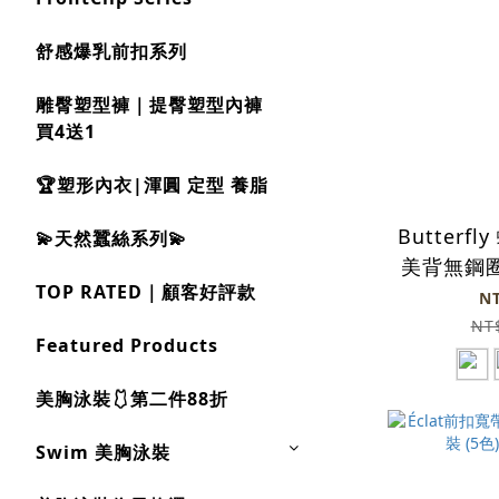
舒感爆乳前扣系列
雕臀塑型褲｜提臀塑型內褲
買4送1
🏆塑形內衣|渾圓 定型 養脂
Butterf
💫天然蠶絲系列💫
美背無鋼
TOP RATED｜顧客好評款
(3色)
N
NT
Featured Products
美胸泳裝🩱第二件88折
Swim 美胸泳裝