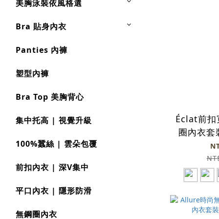
美胸泳裝依風格選
Bra 貼身內衣
Panties 內褲
塑型內褲
Bra Top 美胸背心
Éclat
集中托高 | 視覺升級
圈內衣套裝
100%蠶絲 | 雲朵包覆
N
NT
前扣內衣 | 深V集中
平口內衣 | 隱形防滑
無鋼圈內衣