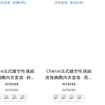
rie法式鏤空性感細
Chérie法式鏤空性感細
圈內衣套裝 -粉膚
肩無鋼圈內衣套裝 -黑色
(4色)
(4色)
NT$598
NT$598
NT$980
NT$980