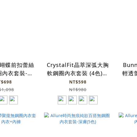
ly 蝴蝶前扣蕾絲
CrystalFit晶萃深弧大胸
Bun
圈內衣套裝-膚
軟鋼圈內衣套裝 (4色)內
輕透
 內衣+內褲
衣+內褲
(
T$698
NT$598
$1,098
NT$980