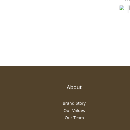
About
Brand Story
Our Values
Our Team