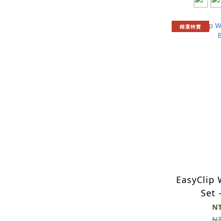
精選特賣
EasyClip 
Set 
N
N