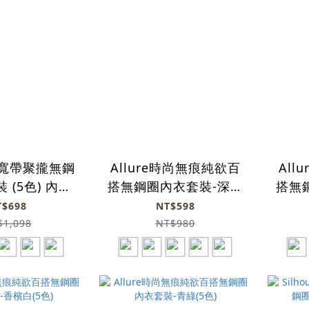
前扣寬帶聚攏無鋼
Allure時尚無痕純欲百
All
 (5色) 內衣
搭無鋼圈內衣套裝-深膚
搭無
+內褲
(5色)
T$698
NT$598
$1,098
NT$980