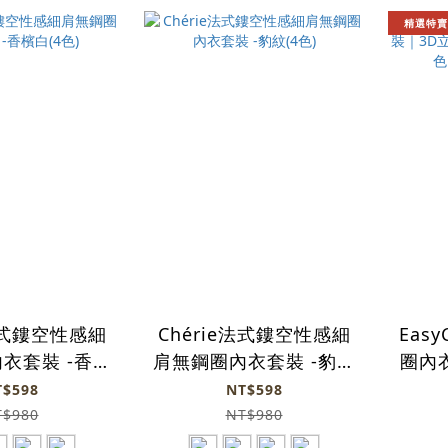
精選特賣
e法式鏤空性感細
Chérie法式鏤空性感細
Eas
衣套裝 -香檳
肩無鋼圈內衣套裝 -豹紋
圈內
(4色)
(4色)
中
T$598
NT$598
色】
T$980
NT$980