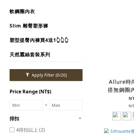
軟鋼圈內衣
Slim 雕臀塑形褲
塑型提臀內褲買4送1👆👆👆
天然蠶絲套裝系列
Apply Filter
(0/20)
Allur
搭無鋼圈
Price Range (NT$)
白
N
~
N
排扣
4排扣以上 (2)