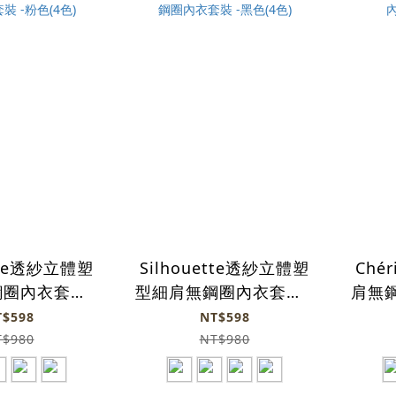
ette透紗立體塑
Silhouette透紗立體塑
Ché
圈內衣套裝 -
型細肩無鋼圈內衣套裝 -
肩無鋼
(4色)
黑色(4色)
T$598
NT$598
T$980
NT$980