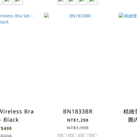
Wireless Bra
BN1833BR
精緻
– Black
圈内
NT$1,298
NT$1,998
T$498
T$998