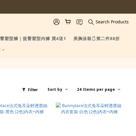
Search Products
臀塑型褲｜提臀塑型內褲 買4送1
美胸泳裝🩱第二件88折
褲
Sort by
24 Items per page
Filter