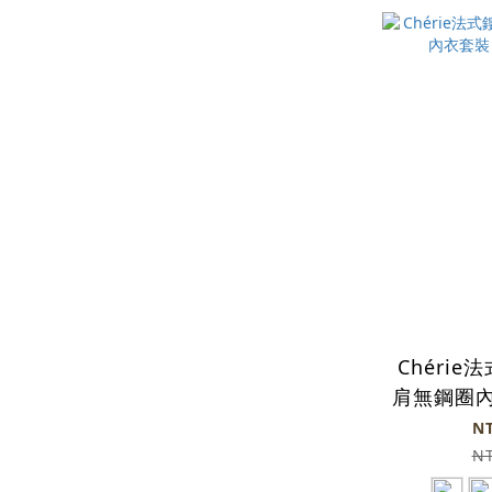
Chéri
肩無鋼圈內
白
N
N