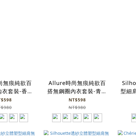
e時尚無痕純欲百
Allure時尚無痕純欲百
Sil
內衣套裝-香檳
搭無鋼圈內衣套裝-青綠
型細肩
(5色)
(5色)
T$598
NT$598
T$980
NT$980