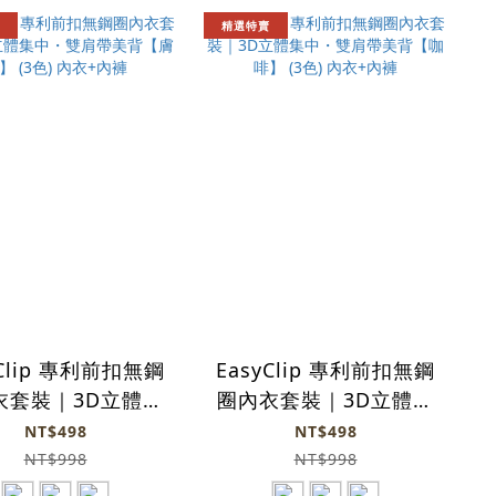
精選特賣
yClip 專利前扣無鋼
EasyClip 專利前扣無鋼
衣套裝｜3D立體集
圈內衣套裝｜3D立體集
・雙肩帶美背【膚
中・雙肩帶美背【咖
NT$498
NT$498
 (3色) 內衣+內褲
啡】 (3色) 內衣+內褲
NT$998
NT$998