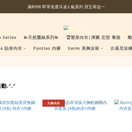
滿$998 即享免運🛒💰人氣系列 買五再送一
p Series
💫天然蠶絲系列💫
🏆塑形內衣|渾圓 定型 養脂
雕
ra 貼身內衣
Panties 內褲
Swim 美胸泳裝
比基尼泳
動.ᐟ.ᐟ
大胸內衣