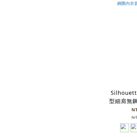
Silhou
型細肩無鋼
粉色
N
N