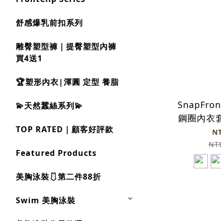
舒感爆乳前扣系列
雕臀塑型褲｜提臀塑型內褲
買4送1
🏆塑形內衣|渾圓 定型 養脂
SnapFr
💫天然蠶絲系列💫
鋼圈內衣套
TOP RATED｜顧客好評款
N
NT
Featured Products
美胸泳裝🩱第二件88折
Swim 美胸泳裝