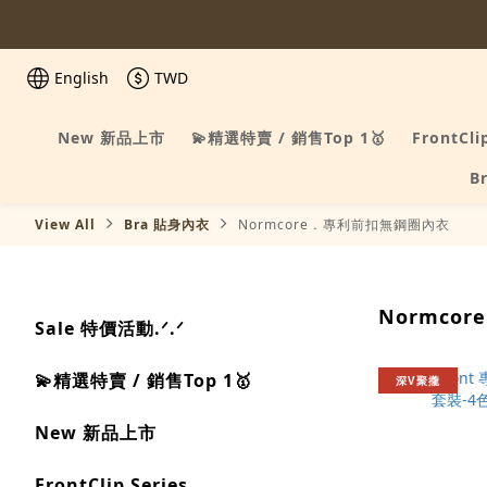
English
TWD
New 新品上市
💫精選特賣 / 銷售Top 1🥇
FrontCli
B
View All
Bra 貼身內衣
Normcore．專利前扣無鋼圈內衣
Normco
Sale 特價活動.ᐟ.ᐟ
💫精選特賣 / 銷售Top 1🥇
深V聚攏
New 新品上市
FrontClip Series