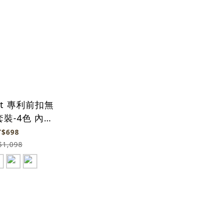
ont 專利前扣無
裝-4色 內衣
+內褲
T$698
$1,098