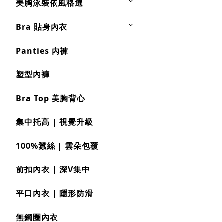
美胸泳裝依風格選
Bra 貼身內衣
Panties 內褲
塑型內褲
Bra Top 美胸背心
集中托高 | 視覺升級
100%蠶絲 | 雲朵包覆
前扣內衣 | 深V集中
平口內衣 | 隱形防滑
無鋼圈內衣