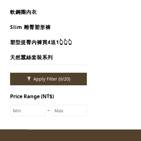
軟鋼圈內衣
Slim 雕臀塑形褲
塑型提臀內褲買4送1👆👆👆
天然蠶絲套裝系列
Apply Filter
(0/20)
Price Range (NT$)
~