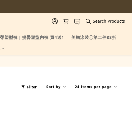
Search Products
臀塑型褲｜提臀塑型內褲 買4送1
美胸泳裝🩱第二件88折
褲
Sort by
24 Items per page
Filter