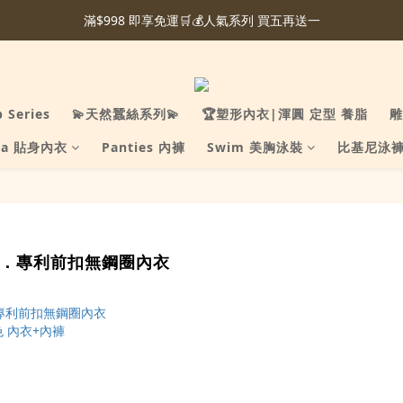
滿$998 即享免運🛒💰人氣系列 買五再送一
p Series
💫天然蠶絲系列💫
🏆塑形內衣|渾圓 定型 養脂
雕
ra 貼身內衣
Panties 內褲
Swim 美胸泳裝
比基尼泳
re．專利前扣無鋼圈內衣