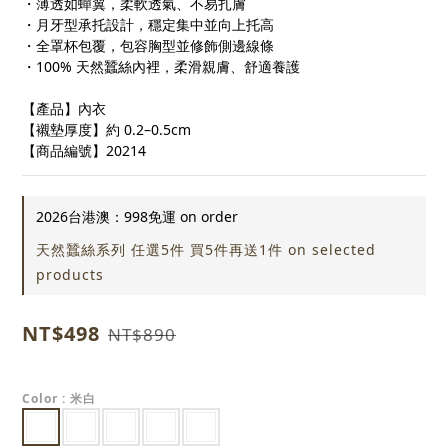
・薄透如蟬翼，柔軟透氣、不易扎膚
・月牙型承托設計，穩定集中並向上托高
・全罩杯包覆，包容胸型並修飾側邊線條
・100% 天然蠶絲內裡，柔滑親膚、舒適養護
【產品】內衣
【襯墊厚度】約 0.2–0.5cm
【商品編號】20214
2026台港澳：998免運 on order
天然蠶絲系列 任選5件 買5件再送1件 on selected
products
NT$498
NT$890
Color
: 米白