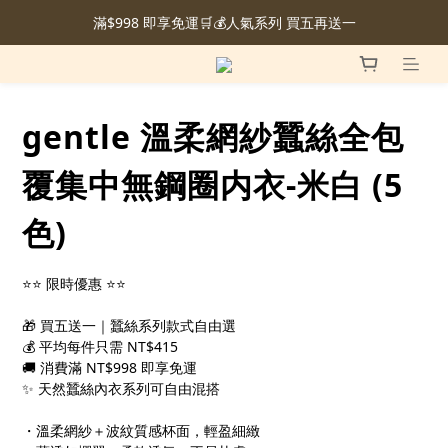
滿$998 即享免運🛒💰人氣系列 買五再送一
gentle 溫柔網紗蠶絲全包
覆集中無鋼圈内衣-米白 (5
色)
⭐⭐ 限時優惠 ⭐⭐
🎁 買五送一｜蠶絲系列款式自由選
💰 平均每件只需 NT$415
🚚 消費滿 NT$998 即享免運
✨ 天然蠶絲內衣系列可自由混搭
・溫柔網紗＋波紋質感杯面，輕盈細緻