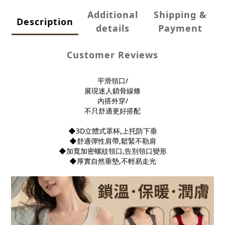
Additional
Shipping &
Description
details
Payment
Customer Reviews
平滑領口/
展現迷人鎖骨線條
內搭外穿/
不只舒適更好搭配
◆3D立體式罩杯,上托防下垂
◆舒適彈性肩帶,鬆緊不勒肩
◆加寬加密螺紋領口,告別領口變形
◆厚實自然垂墊,不輕易走光