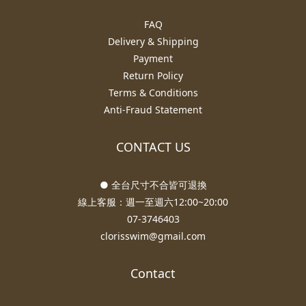
FAQ
Delivery & Shipping
Payment
Return Policy
Terms & Conditions
Anti-Fraud Statement
CONTACT US
● 全台尺寸不合皆可退換
線上客服：週一至週六12:00~20:00
07-3746403
clorisswim@gmail.com
Contact