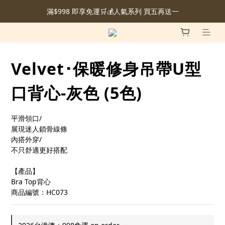
滿$998 即享免運🛒💰人氣系列 買五再送一
Velvet･保暖修身吊帶U型
口背心-灰色 (5色)
平滑領口/
展現迷人鎖骨線條
內搭外穿/
不只舒適更好搭配
【產品】
Bra Top背心
商品編號：HC073