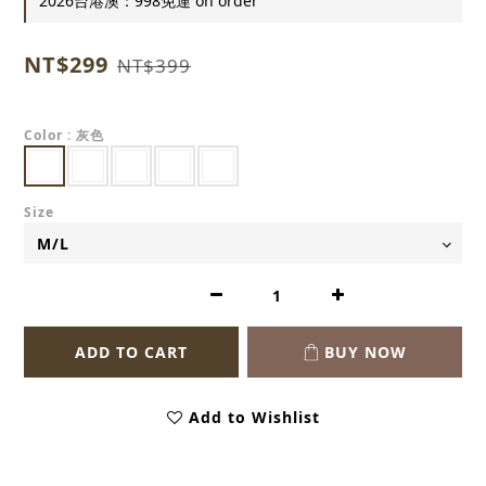
2026台港澳：998免運 on order
NT$299
NT$399
Color
: 灰色
Size
ADD TO CART
BUY NOW
Add to Wishlist