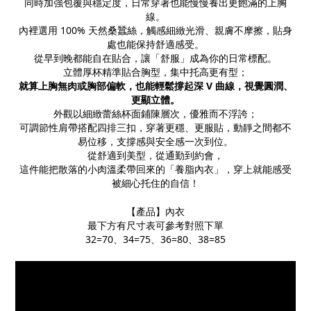
同時加強包覆與穩定度，日常穿著也能慢慢養出更飽滿的上胸
線。
內裡選用 100% 天然桑蠶絲，觸感細緻光滑、親膚不摩擦，貼身
處也能保持舒適感受。
從早到晚都能自在貼合，讓「舒服」成為你的日常標配。
立體厚杯精準貼合胸型，集中托高更有型；
就算上胸無肉或胸部偏軟，也能輕鬆撐起深 V 曲線，視覺圓潤、
更顯立體。
外觀以細緻蕾絲杯面鋪陳層次，優雅而不浮誇；
可調節性肩帶搭配四排三扣，穿著更穩、更服貼，動靜之間都不
易位移，支撐感與安全感一次到位。
從舒適到美型，從通勤到約會，
這件能把散落的小肉溫柔帶回來的「養脂內衣」，穿上就能感受
被細心托住的自信！
【產品】內衣
最下方有尺寸表可參考對照下單
32=70、34=75、36=80、38=85