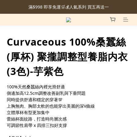
滿$998 即享免運🛒💰人氣系列 買五再送一
Curvaceous 100%桑蠶絲
(厚杯) 聚攏調整型養脂内衣
(3色)-芋紫色
100%天然桑蠶絲內裡光滑舒適
側邊加高12.5cm調整改善副乳與下垂問題
同時提供舒適和穩定的穿著💯
上胸無肉、胸部太軟的也能穿出美麗的深V曲線
立體厚杯有型更加集中
蕾絲杯面紋路，打造時尚層次感
可調節性肩帶 x 四排三扣好支撐