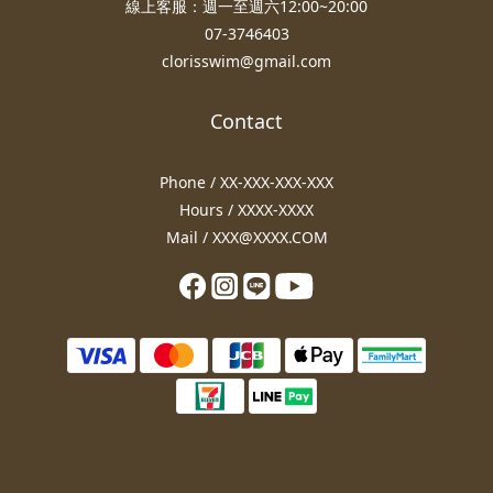
線上客服：週一至週六12:00~20:00
07-3746403
clorisswim@gmail.com
Contact
Phone / XX-XXX-XXX-XXX
Hours / XXXX-XXXX
Mail / XXX@XXXX.COM