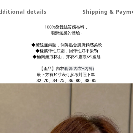
dditional details
Shipping & Paym
100%桑蠶絲質感布料，
順滑無感的體驗~
◆縫線無鋼圈，側翼貼合肌膚觸感柔軟
◆橡筋彈性底圍，回彈性好不緊勒
◆極簡無痕杯面，穿衣不露痕/不尷尬
【產品】內衣
套裝(內衣+內褲)
最下方有尺寸表可參考對照下單
32=70、34=75、36=80、38=85