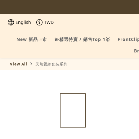
English
TWD
New 新品上市
💫精選特賣 / 銷售Top 1🥇
FrontCli
B
View All
天然蠶絲套裝系列