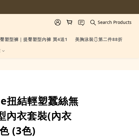
Search Products
臀塑型褲｜提臀塑型內褲 買4送1
美胸泳裝🩱第二件88折
褲
BUY NOW
nce扭結輕塑蠶絲無
型內衣套裝(內衣
色 (3色)