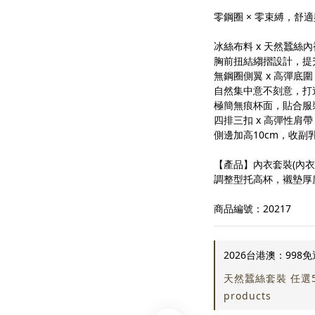
零鋼圈 × 零束縛，舒
冰絲布料 x 天然蠶絲
胸前扭結縐摺設計，提
無鋼圈側翼 x 高彈底
自然集中意不刻意，打
極簡無痕杯面，貼合服
四排三扣 x 高彈性肩
側邊加高10cm，收副乳
【產品】內衣套裝(內衣
調整型托高杯，襯墊厚度0.
商品編號：20217
2026台港澳：998免運 
天然蠶絲套裝 任選5套
products