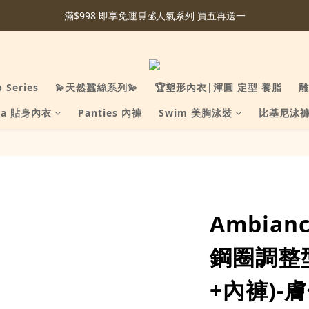
滿$998 即享免運🛒💰人氣系列 買五再送一
p Series
💫天然蠶絲系列💫
🏆塑形內衣|渾圓 定型 養脂
雕
ra 貼身內衣
Panties 內褲
Swim 美胸泳裝
比基尼泳
Ambia
鋼圈調整
+內褲)-膚