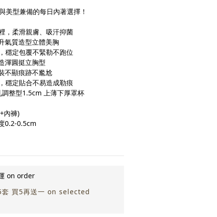
適與美型兼備的每日內著選擇！
內裡，柔滑親膚、吸汗抑菌
升氣質造型立體美胸
圍，穩定包覆不緊勒不跑位
造渾圓挺立胸型
裝不顯痕跡不尷尬
帶，穩定貼合不易造成勒痕
調整型1.5cm 上薄下厚罩杯
+內褲)
2-0.5cm
on order
 買5再送一 on selected