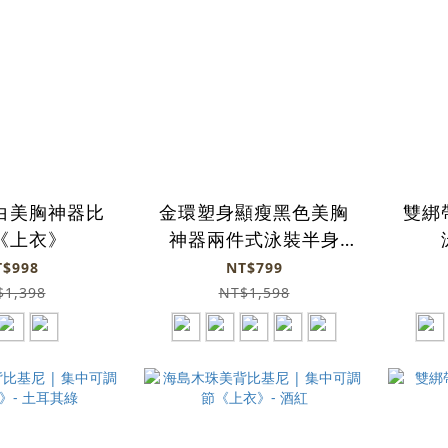
白美胸神器比
金環塑身顯瘦黑色美胸
雙綁
《上衣》
神器兩件式泳裝半身
《上衣》
T$998
NT$799
$1,398
NT$1,598