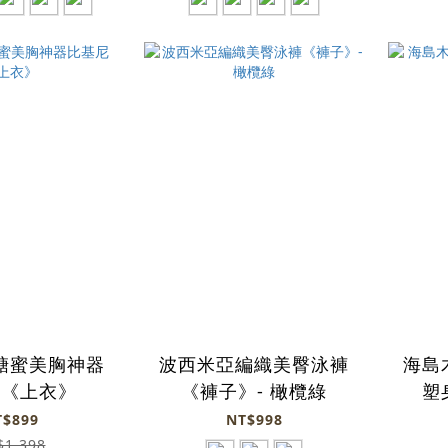
糖蜜美胸神器
波西米亞編織美臀泳褲
海島
尼《上衣》
《褲子》- 橄欖綠
塑
T$899
NT$998
$1,398