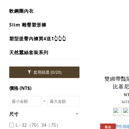
軟鋼圈內衣
Slim 雕臀塑形褲
塑型提臀內褲買4送1👆👆👆
天然蠶絲套裝系列
套用篩選
(0/20)
雙綁帶豔
比基
價格 (NT$)
N
~
NT
尺寸
L - 32（70）34（75）
新品