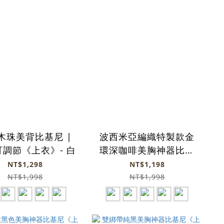
木珠美背比基尼 |
波西米亞編織特製款金
調節《上衣》- 白
環深咖啡美胸神器比基
尼《上衣》
NT$1,298
NT$1,198
NT$1,998
NT$1,998