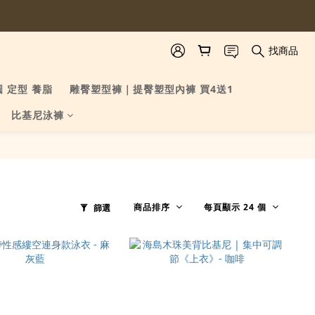
找商品
圓 定型 養脂
雕臀塑型褲｜提臀塑型內褲 買4送1
比基尼泳褲
商品排序
每頁顯示 24 個
篩選