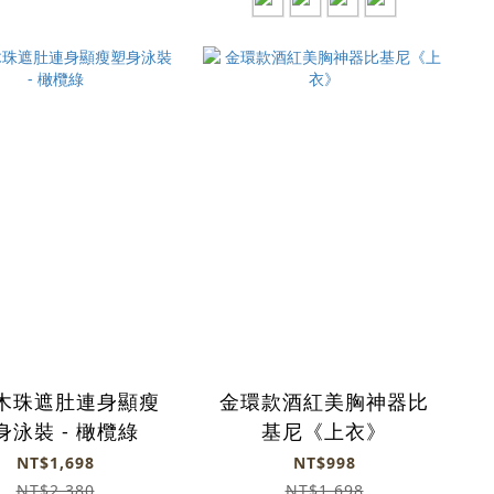
木珠遮肚連身顯瘦
金環款酒紅美胸神器比
身泳裝 - 橄欖綠
基尼《上衣》
NT$1,698
NT$998
NT$2,380
NT$1,698