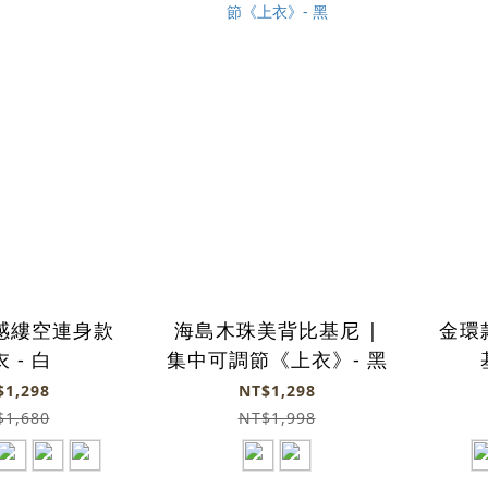
感縷空連身款
海島木珠美背比基尼 |
金環
 - 白
集中可調節《上衣》- 黑
$1,298
NT$1,298
$1,680
NT$1,998