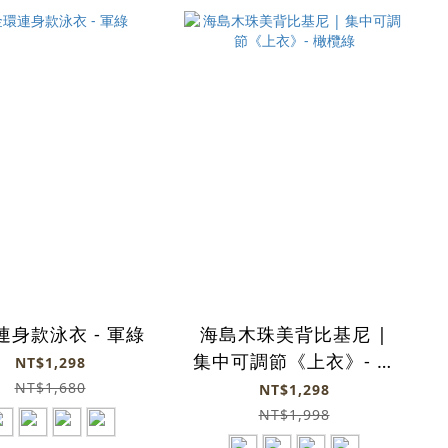
連身款泳衣 - 軍綠
海島木珠美背比基尼 |
集中可調節《上衣》- 橄
NT$1,298
欖綠
NT$1,680
NT$1,298
NT$1,998