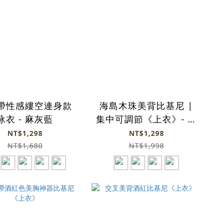
帶性感縷空連身款
海島木珠美背比基尼 |
泳衣 - 麻灰藍
集中可調節《上衣》- 咖
啡
NT$1,298
NT$1,298
NT$1,680
NT$1,998