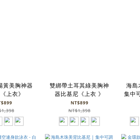
陽黃美胸神器
雙綁帶土耳其綠美胸神
海島
尼《上衣》
器比基尼《上衣 》
集中可
T$899
NT$899
$1,398
NT$1,398