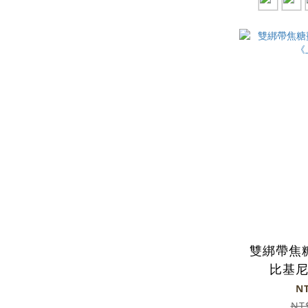
雙綁帶焦
比基
N
NT