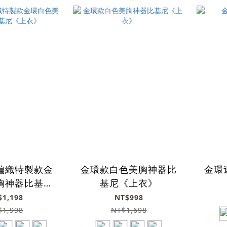
編織特製款金
金環款白色美胸神器比
金環
胸神器比基尼
基尼《上衣》
上衣》
$1,198
NT$998
$1,998
NT$1,698