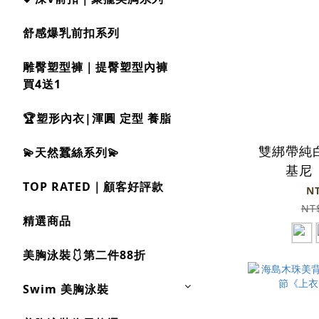
舒感爆乳前扣系列
雕臀塑型褲｜提臀塑型內褲
買4送1
🏆塑形內衣|渾圓 定型 養脂
雙綁帶純
💫天然蠶絲系列💫
基尼
TOP RATED｜顧客好評款
N
NT
精選商品
美胸泳裝🩱第二件88折
Swim 美胸泳裝