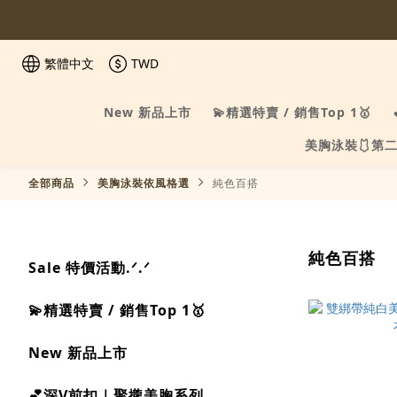
繁體中文
TWD
New 新品上市
💫精選特賣 / 銷售Top 1🥇
美胸泳裝🩱第二
全部商品
美胸泳裝依風格選
純色百搭
純色百搭
Sale 特價活動.ᐟ.ᐟ
💫精選特賣 / 銷售Top 1🥇
New 新品上市
💕深V前扣｜聚攏美胸系列