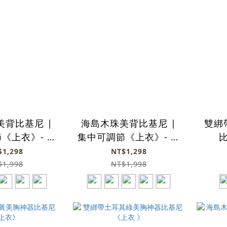
美背比基尼 |
海島木珠美背比基尼 |
雙綁
《上衣》- 土
集中可調節《上衣》- 酒
耳其綠
紅
$1,298
NT$1,298
$1,998
NT$1,998