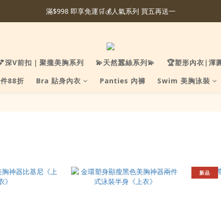
滿$998 即享免運🛒💰人氣系列 買五再送一
💕深V前扣｜聚攏美胸系列
💫天然蠶絲系列💫
🏆塑形內衣|渾
件88折
Bra 貼身內衣
Panties 內褲
Swim 美胸泳裝
新品