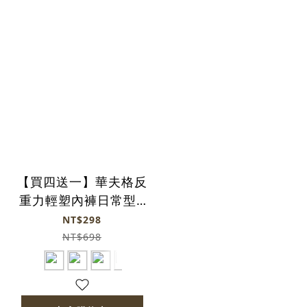
【買四送一】華夫格反
重力輕塑內褲日常型 -
膚色(5色)
NT$298
NT$698