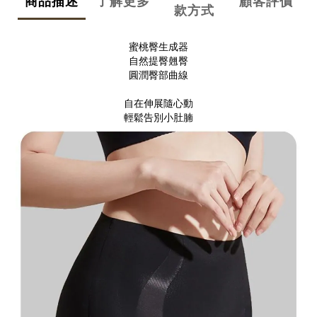
商品描述
了解更多
顧客評價
款方式
蜜桃臀生成器
自然提臀翹臀
圓潤臀部曲線
自在伸展隨心動
輕鬆告別小肚腩