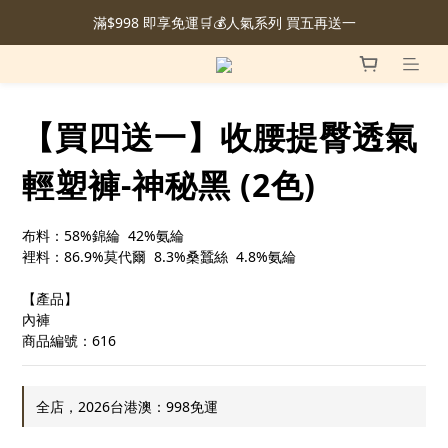
滿$998 即享免運🛒💰人氣系列 買五再送一
【買四送一】收腰提臀透氣
輕塑褲-神秘黑 (2色)
布料：58%錦綸  42%氨綸
裡料：86.9%莫代爾  8.3%桑蠶絲  4.8%氨綸
【產品】
內褲
商品編號：616
全店，2026台港澳：998免運