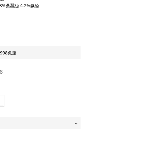
8%桑蠶絲 4.2%氨綸
998免運
8