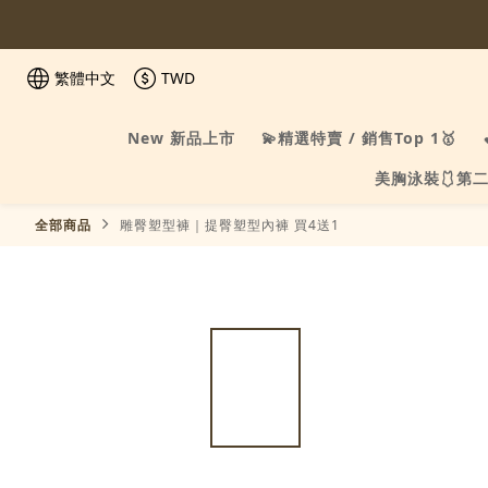
繁體中文
TWD
New 新品上市
💫精選特賣 / 銷售Top 1🥇
美胸泳裝🩱第二
全部商品
雕臀塑型褲｜提臀塑型內褲 買4送1