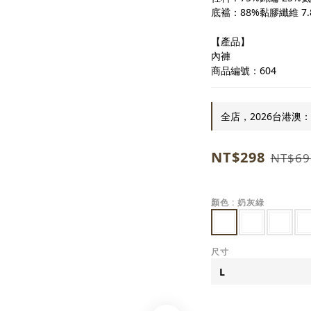
底襠：88%黏膠纖維 7.
【產品】
內褲
商品編號：604
全店，2026台港澳：
NT$298
NT$69
顏色
: 奶灰綠
尺寸