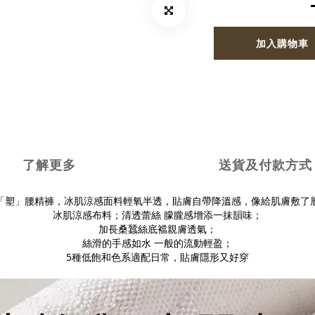
加入購物車
了解更多
送貨及付款方式
「塑」腰精褲，冰肌涼感面料輕氧半透，貼膚自帶降溫感，像給肌膚敷了層 
冰肌涼感布料；清透蕾絲 朦朧感增添一抹韻味；
加長桑蠶絲底襠親膚透氣；
絲滑的手感如水 一般的流動輕盈；
5種低飽和色系適配日常，貼膚隱形又好穿