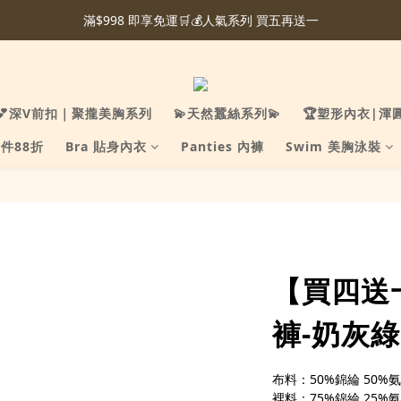
滿$998 即享免運🛒💰人氣系列 買五再送一
💕深V前扣｜聚攏美胸系列
💫天然蠶絲系列💫
🏆塑形內衣|渾
件88折
Bra 貼身內衣
Panties 內褲
Swim 美胸泳裝
【買四送
褲-奶灰綠 
布料：50%錦綸 50%
裡料：75%錦綸 25%