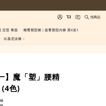
找商品
圓 定型 養脂
雕臀塑型褲｜提臀塑型內褲 買4送1
比基尼泳褲
立即購買
一】魔「塑」腰精
(4色)
氨綸
氨綸