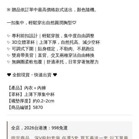
※ 贈品依訂單中最高價格款式送出，顏色隨機。
一扣集中，輕鬆穿出自然圓潤胸型♡
✨ 專利前扣設計｜輕鬆穿脫，集中度自由調整
✨ 3D立體罩杯｜上薄下厚，自然托高、減少空杯
✨ 可調式下圍｜貼身穩定，不勒肉、不易跑位
✨ 雙肩帶美背｜直背、交叉兩種穿法自由轉換
✨ 無鋼圈柔軟包覆｜舒適承托，日常穿著無壓力
❤ 全館現貨・快速出貨 ❤
【產品】內衣＋內褲
【罩杯】上薄下厚集中杯
【襯墊厚度】約0.2–2cm
【商品編號】5870
全店，2026台港澳：998免運
指定商品，深V前扣套裝 任選5套 買五再送一套 以下單最