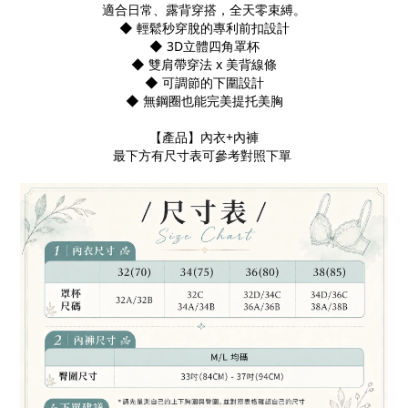
適合日常、露背穿搭，全天零束縛。
◆
輕鬆秒穿脫的專利前扣設計
◆
3D立體四角罩杯
◆
雙肩帶穿法 x 美背線條
◆
可調節的下圍設計
◆ 無
鋼圈也能完美提托美胸
【產品】內衣+內褲
最下方有尺寸表可參考對照下單