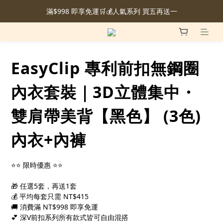
滿$998 即享免運🛒💰人氣系列 買五再送一
EasyClip 專利前扣無鋼圈
內衣套裝｜3D立體集中・
雙肩帶美背【黑色】 (3色)
內衣+內褲
⭐⭐ 限時優惠 ⭐⭐
🎁 任選5套，再送1套
💰 平均每套只需 NT$415
🚚 消費滿 NT$998 即享免運
💕 深V前扣系列所有款式皆可自由混搭