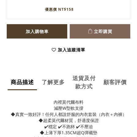
優惠價 NT$158
加入購物車
立即購買
加入追蹤清單
送貨及付
商品描述
了解更多
顧客評價
款方式
內裡莫代爾布料
減壓W型軟支撐
◆真實一致好評！任何人都說舒服的內衣套裝（內衣＋內褲）
◆超柔莫代爾材質，舒適度保證
✔️穩定 ✔️不跑杯 ✔️不壓迫
◆上薄下厚1.35CM超Q彈襯墊