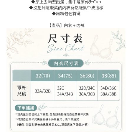
◆穿上去胸型飽滿，集中還幫你升Cup
◆沒想到這麼柔的內衣竟然能集中成這樣
◆
鐵粉包色首選
【產品】內衣＋內褲