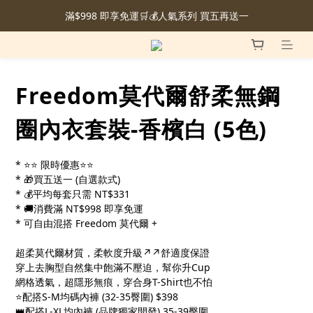
滿$998 即享免運🛒💰人氣系列 買五再送一
Freedom莫代爾舒柔無鋼
圈內衣套裝-香檳白 (5色)
* ⭐⭐ 限時優惠⭐⭐
* 🎁買五送一 (自選款式)
* 💰平均每套只需 NT$331
* 🚚消費滿 NT$998 即享免運
* 可自由混搭 Freedom 莫代爾 +
超柔莫代爾材質，柔軟度升級↗↗舒適度保證
穿上去胸型自然集中飽滿不壓迫，幫你升Cup
網格透氣，超隱形無痕，穿合身T-Shirt也不怕
⭐配搭S-M均碼內褲 (32-35臀圍) $398  
👑配搭L-XL均內褲 (品牌獨家開發) 35-39臀圍 