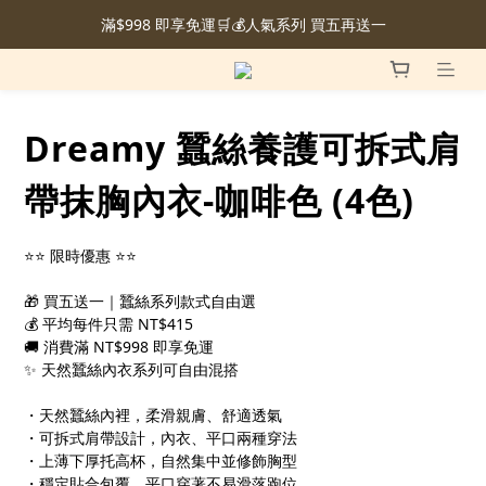
滿$998 即享免運🛒💰人氣系列 買五再送一
Dreamy 蠶絲養護可拆式肩
帶抹胸內衣-咖啡色 (4色)
⭐⭐ 限時優惠 ⭐⭐
🎁 買五送一｜蠶絲系列款式自由選
💰 平均每件只需 NT$415
🚚 消費滿 NT$998 即享免運
✨ 天然蠶絲內衣系列可自由混搭
・天然蠶絲內裡，柔滑親膚、舒適透氣
・可拆式肩帶設計，內衣、平口兩種穿法
・上薄下厚托高杯，自然集中並修飾胸型
・穩定貼合包覆，平口穿著不易滑落跑位