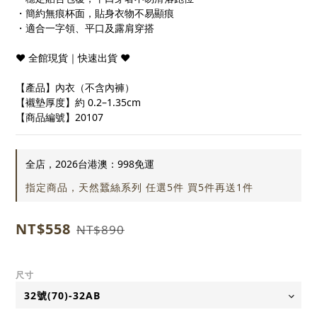
・簡約無痕杯面，貼身衣物不易顯痕
・適合一字領、平口及露肩穿搭
❤ 全館現貨｜快速出貨 ❤
【產品】內衣（不含內褲）
【襯墊厚度】約 0.2–1.35cm
【商品編號】20107
全店，2026台港澳：998免運
指定商品，天然蠶絲系列 任選5件 買5件再送1件
NT$558
NT$890
尺寸