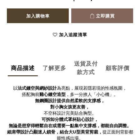
加入購物車
立即購買
加入追蹤清單
送貨及付
商品描述
了解更多
顧客評價
款方式
以
法式鏤空與網紗設計
為亮點，展現若隱若現的性感氛圍，
搭配胸前
雞心鏤空造型
，多一分撩人「小心機」。
無鋼圈設計
提供自然柔軟的支撐感，
對小胸女孩更友善，
不空杯設計
完美貼合胸型。
可拆卸分體式罩杯
貼心設計，
無論是想穿得輕鬆自在或需要一點集中支撐感，都能自由調整。
細肩帶設計
凸顯迷人鎖骨，結合
大U型美背剪裁
，
從正面到背影都
能性感出場。