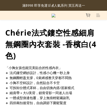
滿$998 即享免運🛒💰人氣系列 買五再送一
Chérie法式鏤空性感細肩
無鋼圈內衣套裝 -香檳白(4
色)
「小胸女孩也能完美貼合的性感內衣」
🔹 法式鏤空網紗設計，性感小心機一秒上身
🔹 無鋼圈輕盈支撐，0束縛感整天穿都不悶熱
🔹 小胸不空杯設計，自然貼合不卡空
🔹 可拆卸分體式罩杯，自由切換內搭/居家模式
🔹 細肩帶＋大U美背，鎖骨背影一同迷人出場
🔹 一體成型側邊包覆，穿上無痕輕鬆藏副乳
🔹 四排兩扣後背扣，自由調節下圍鬆緊度