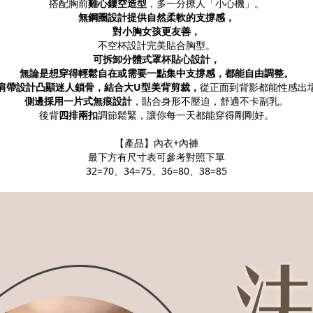
搭配胸前
雞心鏤空造型
，多一分撩人「小心機」。
無鋼圈設計
提供自然柔軟的支撐感，
對小胸女孩更友善，
不空杯設計
完美貼合胸型。
可拆卸分體式罩杯
貼心設計，
無論是想穿得輕鬆自在或需要一點集中支撐感，都能自由調整。
肩帶設計
凸顯迷人鎖骨，結合
大U型美背剪裁
，
從正面到背影都能性感出
側邊採用一片式無痕設計
，貼合身形不壓迫，舒適不卡副乳。
後背
四排兩扣
調節鬆緊，讓你每一天都能穿得剛剛好。
【產品】內衣+內褲
最下方有尺寸表可參考對照下單
32=70、34=75、36=80、38=85