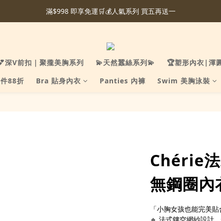
滿$998 即享免運🛒💰人氣系列 買五再送一
💕深V前扣｜聚攏美胸系列
💫天然蠶絲系列💫
🏆塑形內衣|渾
件88折
Bra 貼身內衣
Panties 內褲
Swim 美胸泳裝
Chéri
無鋼圈內衣
「小胸女孩也能完美貼
🔹 法式鏤空網紗設計