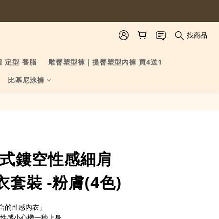
找商品
圓 定型 養脂
雕臀塑型褲｜提臀塑型內褲 買4送1
比基尼泳褲
立即購買
e法式鏤空性感細肩
套裝 -粉膚(4色)
合的性感內衣」
，性感小心機一秒上身