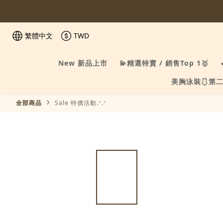
繁體中文
TWD
New 新品上市
💫精選特賣 / 銷售Top 1🥇
美胸泳裝🩱第二
全部商品
Sale 特價活動.ᐟ.ᐟ