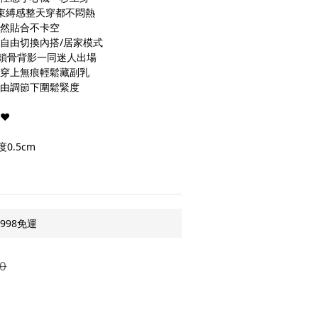
0束縛感整天穿都不悶熱
自然貼合不卡空
，自由切換內搭/居家模式
，鎖骨背影一同迷人出場
，穿上無痕輕鬆藏副乳
自由調節下圍鬆緊度
貨❤
0.5cm
998免運
0