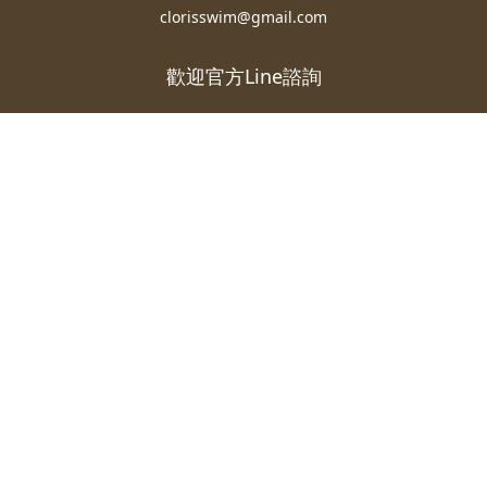
clorisswim@gmail.com
歡迎官方Line諮詢
立即購買
follow and like CLORIS to stay up-to-date with exclusive
news and offers
© 2025 CLORIS Ltd,All Rights Reserved.