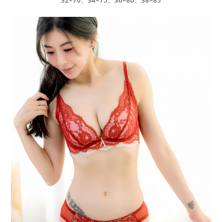
32=70、34=75、36=80、38=85