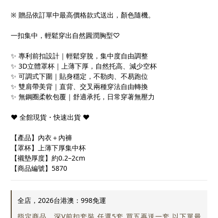
※ 贈品依訂單中最高價格款式送出，顏色隨機。
一扣集中，輕鬆穿出自然圓潤胸型♡
✨ 專利前扣設計｜輕鬆穿脫，集中度自由調整
✨ 3D立體罩杯｜上薄下厚，自然托高、減少空杯
✨ 可調式下圍｜貼身穩定，不勒肉、不易跑位
✨ 雙肩帶美背｜直背、交叉兩種穿法自由轉換
✨ 無鋼圈柔軟包覆｜舒適承托，日常穿著無壓力
❤ 全館現貨・快速出貨 ❤
【產品】內衣＋內褲
【罩杯】上薄下厚集中杯
【襯墊厚度】約0.2–2cm
【商品編號】5870
全店，2026台港澳：998免運
指定商品，深V前扣套裝 任選5套 買五再送一套 以下單最