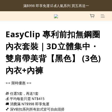
滿$998 即享免運🛒💰人氣系列 買五再送一
EasyClip 專利前扣無鋼圈
內衣套裝｜3D立體集中・
雙肩帶美背【黑色】 (3色)
內衣+內褲
⭐⭐ 限時優惠 ⭐⭐
🎁 任選5套，再送1套
💰 平均每套只需 NT$415
🚚 消費滿 NT$998 即享免運
💕 深V前扣系列所有款式皆可自由混搭