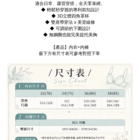
適合日常、露背穿搭，全天零束縛。
◆
輕鬆秒穿脫的專利前扣設計
◆
3D立體四角罩杯
◆
雙肩帶穿法 x 美背線條
◆
可調節的下圍設計
◆ 無
鋼圈也能完美提托美胸
【產品】內衣+內褲
最下方有尺寸表可參考對照下單