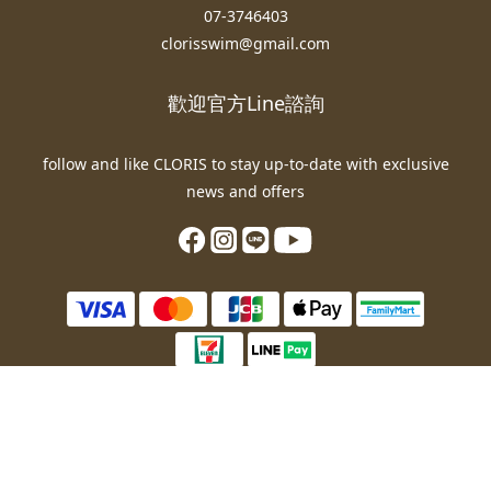
07-3746403
clorisswim@gmail.com
歡迎官方Line諮詢
follow and like CLORIS to stay up-to-date with exclusive
news and offers
立即購買
© 2025 CLORIS Ltd,All Rights Reserved.