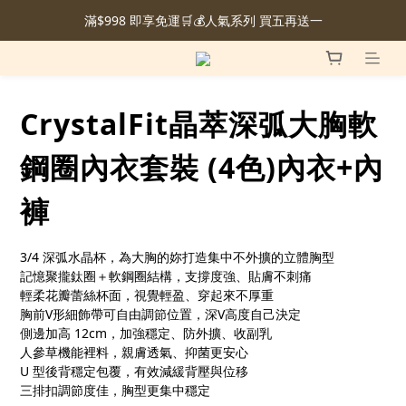
滿$998 即享免運🛒💰人氣系列 買五再送一
CrystalFit晶萃深弧大胸軟
鋼圈內衣套裝 (4色)內衣+內
褲
3/4 深弧水晶杯，為大胸的妳打造集中不外擴的立體胸型
記憶聚攏鈦圈＋軟鋼圈結構，支撐度強、貼膚不刺痛
輕柔花瓣蕾絲杯面，視覺輕盈、穿起來不厚重
胸前V形細飾帶可自由調節位置，深V高度自己決定
側邊加高 12cm，加強穩定、防外擴、收副乳
人參草機能裡料，親膚透氣、抑菌更安心
U 型後背穩定包覆，有效減緩背壓與位移
三排扣調節度佳，胸型更集中穩定