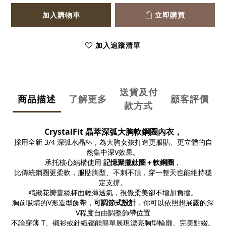
加入購物車
立即購買
加入追蹤清單
送貨及付
商品描述
了解更多
顧客評價
款方式
CrystalFit 晶萃深弧大胸軟鋼圈內衣，
採用全新 3/4 深弧水晶杯，為大胸女孩打造更服貼、更立體的自
然集中深V效果。
承托核心結構使用
記憶聚攏鈦圈＋軟鋼圈
，
比傳統鋼圈更柔軟，服貼胸型、不刺不頂，穿一整天也能維持穩
定支撐。
精緻花瓣蕾絲杯面輕薄透氣，視覺柔美卻不增加負擔。
胸前吸睛的V形造型飾帶，
可調節式設計
，你可以依照想展露的深
V程度自由調整飾帶位置
不論穿薄 T、襯衫或針織都能簡單展現漂亮胸型輪廓、完美點綴。