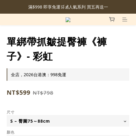
滿$998 即享免運🛒💰人氣系列 買五再送一
單綁帶抓皺提臀褲《褲
子》- 彩虹
全店，2026台港澳：998免運
NT$599
NT$798
尺寸
顏色