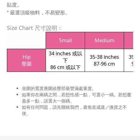
貼度。
* 嚴選頂級物料，不易變形。
Size Chart 尺寸說明：
Small
Medium
L
34 inches 或以
Hip
35-38 inches
39-4
下
臀圍
87-96 cm
97-
86 cm 或以下
坐圍的寬度應圍繞臀部最豐滿處量度。
如果你在兩碼之間，若想性感一點，可選小一碼。若想覆
蓋多一點，請選大一個碼。
如有任何問題，請先聯絡我們，避免造成退／換貨之不
便。